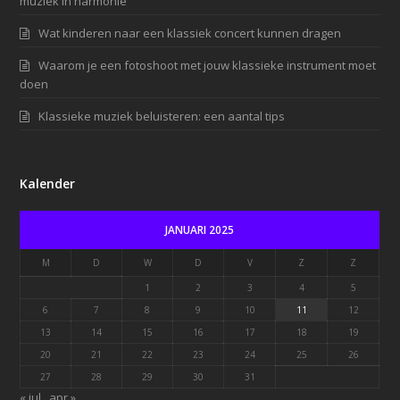
muziek in harmonie
Wat kinderen naar een klassiek concert kunnen dragen
Waarom je een fotoshoot met jouw klassieke instrument moet
doen
Klassieke muziek beluisteren: een aantal tips
Kalender
JANUARI 2025
M
D
W
D
V
Z
Z
1
2
3
4
5
6
7
8
9
10
11
12
13
14
15
16
17
18
19
20
21
22
23
24
25
26
27
28
29
30
31
« jul
apr »