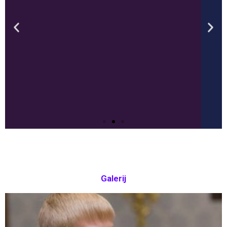
een verhaal
Achter veel klassieke
muziekstukken zit een verhaal of
sprookje verborgen. Om het verhaal
erachter te horen en beter te
begrijpen is het vaak wel verstandig
om het muziekstuk meer dan eens te
beluisteren...
Klik hier
Galerij