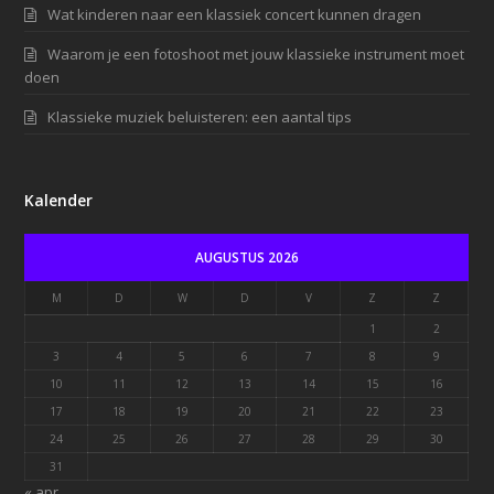
Wat kinderen naar een klassiek concert kunnen dragen
Waarom je een fotoshoot met jouw klassieke instrument moet
doen
Klassieke muziek beluisteren: een aantal tips
Kalender
AUGUSTUS 2026
M
D
W
D
V
Z
Z
1
2
3
4
5
6
7
8
9
10
11
12
13
14
15
16
17
18
19
20
21
22
23
24
25
26
27
28
29
30
31
« apr