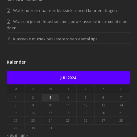
Wat kinderen naar een klassiek concert kunnen dragen
Waarom je een fotoshoot met jouw klassieke instrument moet
doen
Klassieke muziek beluisteren: een aantal tips
Kalender
JULI 2024
M
D
W
D
V
Z
Z
1
2
3
4
5
6
7
8
9
10
11
12
13
14
15
16
17
18
19
20
21
22
23
24
25
26
27
28
29
30
31
« aug
jan »