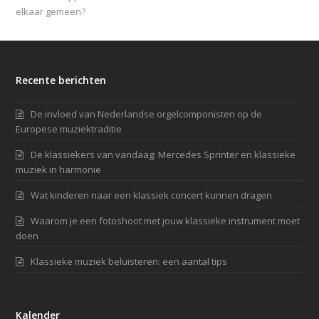
elkaar gemeen?
Recente berichten
De invloed van Nederlandse orgelcomponisten op de
Europese muziektraditie
De klassiekers van vandaag: Mercedes Sprinter en klassieke
muziek in harmonie
Wat kinderen naar een klassiek concert kunnen dragen
Waarom je een fotoshoot met jouw klassieke instrument moet
doen
Klassieke muziek beluisteren: een aantal tips
Kalender