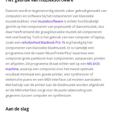
Daarom wordt er tegenwoordig steeds vaker gebruikgemaakt van
computers en software bij het componeren van klassieke
muziekstukken. Veel
muzieksoftware
is echter hoofdzakelijk
gericht op het componeren van popmuziek of dancemuziek, dus
daar heeft iemand die graag klassieke muziek wil componeren
niet veel baat bij. Toch is het gebruik van een computer of laptop,
zoals een
refurbished MacBook Pro 15
erg handig bij het
componeren van klassieke bladmuziek. Er is namelijk een
programma met de naam ‘MusicPrinterPlus’ waarmee een
componist grote partituren kan componeren, aanpassen, printen
en afspelen. Dit programma draait echter wel op een
MS-DOS
machine
, waarop een componist voor het meest optimale
resultaat minimaal een goede printer, een synthesizer of
elektrische piano en een MIDI-interface zal moeten aansluiten.
Met behulp van de printer kan de bladmuziek worden afgedrukt
en de MIDI-interface zorgt voor de juiste uitwisseling van
gegevens tussen computer en synthesizer.
Aan de slag