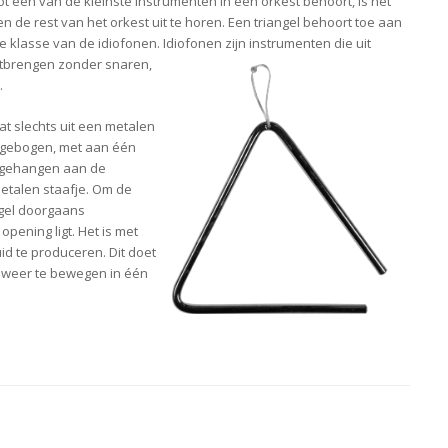
t één van de kleinste instrumenten in een orkest behoort, is het
 de rest van het orkest uit te horen. Een triangel behoort toe aan
e klasse van de idiofonen. Idiofonen zijn instrumenten die uit
tbrengen zonder snaren,
.
at slechts uit een metalen
s gebogen, met aan één
pgehangen aan de
etalen staafje. Om de
ngel doorgaans
pening ligt. Het is met
id te produceren. Dit doet
 weer te bewegen in één