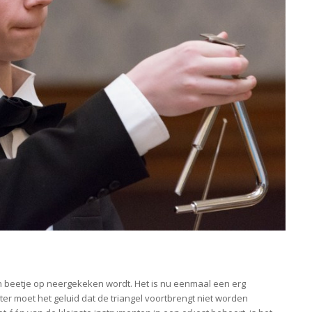
een beetje op neergekeken wordt. Het is nu eenmaal een erg
er moet het geluid dat de triangel voortbrengt niet worden