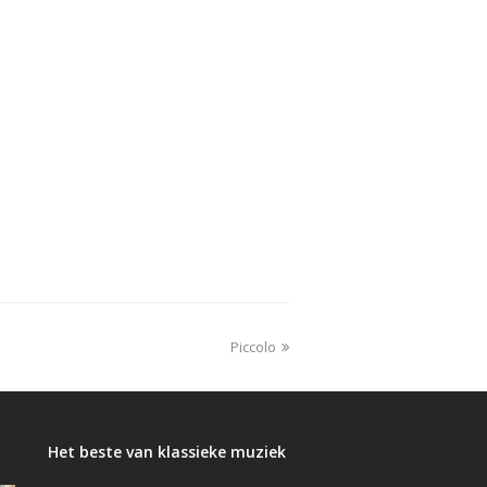
next
Piccolo
post:
Het beste van klassieke muziek