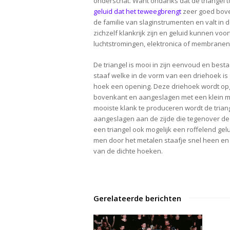
onderschat. Want ondanks dat de triangel to
geluid dat het teweegbrengt
zeer goed boven
de familie van slaginstrumenten en valt in d
zichzelf klankrijk zijn en geluid
kunnen voor
luchtstromingen, elektronica of membranen
De triangel is mooi in zijn eenvoud en besta
staaf welke in de vorm van een driehoek i
hoek een opening. Deze driehoek wordt o
bovenkant en aangeslagen met een klein m
mooiste klank te produceren wordt de tria
aangeslagen aan de zijde die tegenover de o
een triangel ook mogelijk een roffelend gelu
men door het metalen staafje snel heen en
van de dichte hoeken.
Gerelateerde berichten